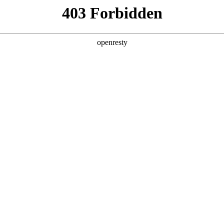
匠人之心 铸卓越之品
以自然之理 践绿色之诺
以人本之蕴 赴美好之
之约
健康安全、多元包容的工作环境，
等公益事业，促进社会价值共创。