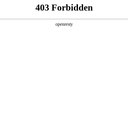
牌天地
全新一代 瑞虎9
瑞虎9X