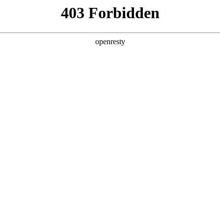
牌天地
豪华版
猎鹰500版
GDI自动
鲲鹏310TGDI自动
鲲鹏29
00
144,900
1
0×1747
4688×1860×1747
4705×
0
2710
座
5/7座
全新一代 瑞虎9
瑞虎9X